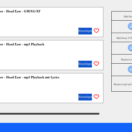
ter - Head East - GM/XG/XF
Midi D
Hinzufügen
Midi Demo TYR
ter - Head East - mp3 Playback
Playback 
Hinzufügen
er - Head East - mp3 Playback mit Lyrics
Playback mp3 mit 
Hinzufügen