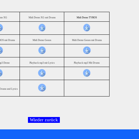
emo XG
Midi Demo XG mit Drums
Midi Demo TYROS
OS mit Drums
Midi Demo Genos
Midi Demo Genos mit Drums
mp3 Demo
Playback mp3 mit Lyrics
Playback mp3 Mit Drums
Drums und Lyrics