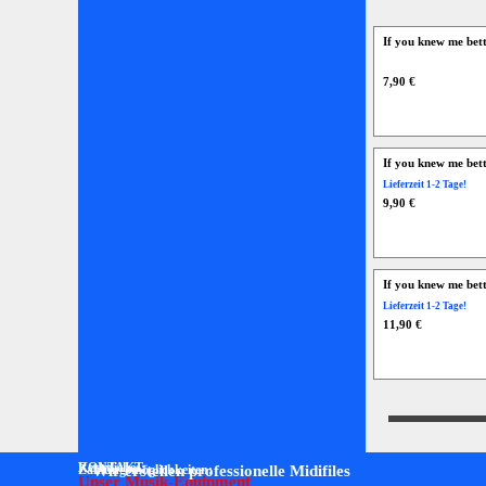
If you knew me bet
7,90 €
If you knew me bet
Lieferzeit 1-2 Tage!
9,90 €
If you knew me bett
Lieferzeit 1-2 Tage!
11,90 €
Rechtliches:
KONTAKT:
Zahlungsmöglichkeiten:
Wir erstellen professionelle Midifiles
Unser Musik-Equipment