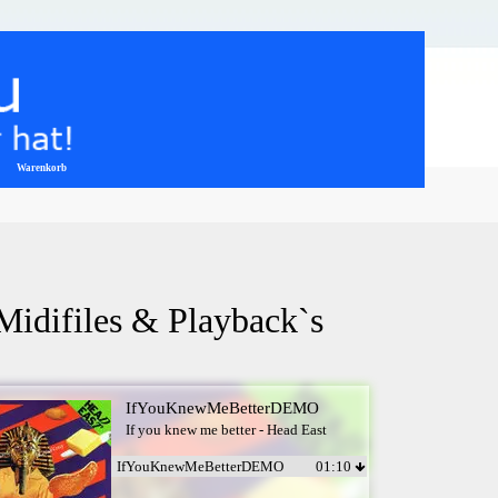
Warenkorb
▼
 Midifiles & Playback`s
IfYouKnewMeBetterDEMO
If you knew me better - Head East
IfYouKnewMeBetterDEMO
01:10