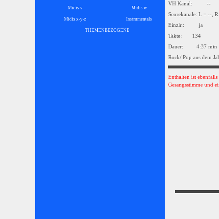
VH Kanal: --
Midis v
Midis w
Scorekanäle: L = --, R
Midis x-y-z
Instrumentals
▼
Einzlr.: ja
THEMENBEZOGENE
▼
Takte: 134
Dauer: 4:37 min
Rock/ Pop aus dem Ja
Enthalten ist ebenfall
Gesangsstimme und ei