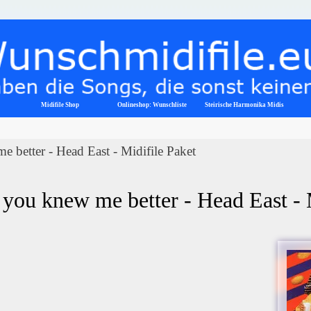
Menü überspringen
Midifile Shop
Onlineshop: Wunschliste
▼
Steirische Harmonika Midis
e better - Head East - Midifile Paket
f you knew me better - Head East -