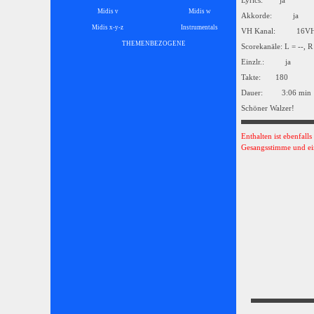
Lyrics: ja
Midis v
Midis w
Akkorde: ja
Midis x-y-z
Instrumentals
▼
VH Kanal: 16
THEMENBEZOGENE
▼
Scorekanäle: L = --, R
Einzlr.: ja
Takte: 180
Dauer: 3:06 min
Schöner Walzer!
Enthalten ist ebenfall
Gesangsstimme und ei