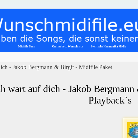
Menü überspringen
Midifile Shop
Onlineshop: Wunschliste
▼
Steirische Harmonika Midis
dich - Jakob Bergmann & Birgit - Midifile Paket
ch wart auf dich - Jakob Bergmann &
Playback`s