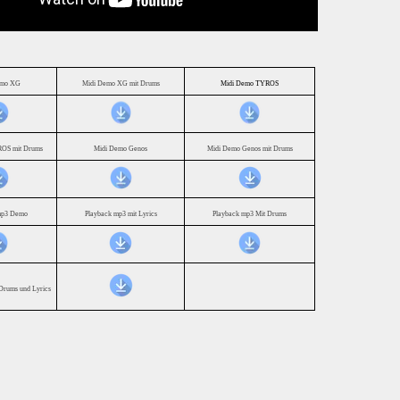
emo XG
Midi Demo XG mit Drums
Midi Demo TYROS
OS mit Drums
Midi Demo Genos
Midi Demo Genos mit Drums
mp3 Demo
Playback mp3 mit Lyrics
Playback mp3 Mit Drums
Drums und Lyrics