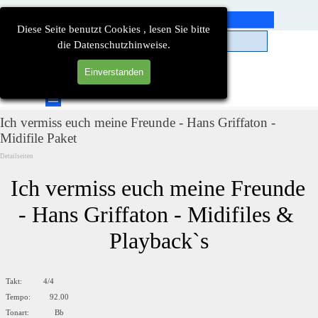
Direkt zum Seiteninhalt
Diese Seite benutzt Cookies , lesen Sie bitte
die Datenschutzhinweise.
Einverstanden
Suchen
Menü überspringen
Ich vermiss euch meine Freunde - Hans Griffaton -
Midifile Paket
Detailseiten
Ich vermiss euch meine Freunde 
- Hans Griffaton - Midifiles & 
Playback`s
Takt: 4/4
Tempo: 92.00
Tonart: Bb