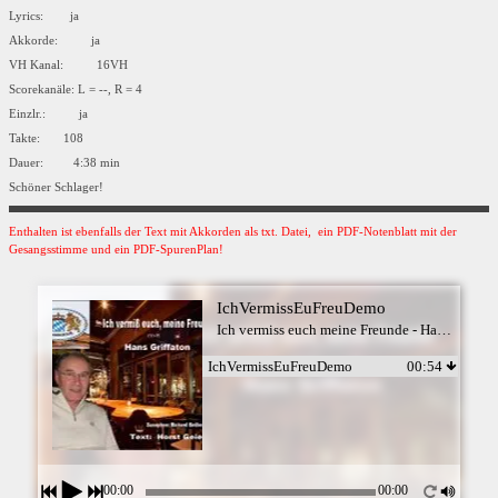
Lyrics: ja
Akkorde: ja
VH Kanal: 16VH
Scorekanäle: L = --, R = 4
Einzlr.: ja
Takte: 108
Dauer: 4:38 min
Schöner Schlager!
Enthalten ist ebenfalls der Text mit Akkorden als txt. Datei, ein PDF-Notenblatt mit der
Gesangsstimme und ein PDF-SpurenPlan!
IchVermissEuFreuDemo
Ich vermiss euch meine Freunde - Hans Griffaton
IchVermissEuFreuDemo
00:54
00:00
00:00