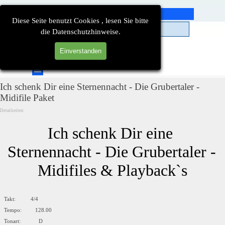
Direkt zum Seiteninhalt
Diese Seite benutzt Cookies , lesen Sie bitte
die Datenschutzhinweise.
Einverstanden
Suchen
Menü überspringen
Ich schenk Dir eine Sternennacht - Die Grubertaler -
Midifile Paket
Detailseiten
Ich schenk Dir eine 
Sternennacht - Die Grubertaler - 
Midifiles & Playback`s
Takt: 4/4
Tempo: 128.00
Tonart: D