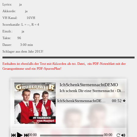
Lyrics: ja
Akkorde: ja
VH Kanal: 16VH
Scorekanäle: L = --, R = 4
Einzlr.: ja
Takte: 96
Dauer: 3:00 min
Schlager aus dem Jahr 2013!
Enthalten ist ebenfalls der Text mit Akkorden als txt. Datei, ein PDF-Notenblatt mit der
Gesangsstimme und ein PDF-SpurenPlan!
IchSchenkSternennachtDEMO
Ich schenk Dir eine Sternennacht - Die Grubertaler
IchSchenkSternennachtDEMO
00:52
00:00
00:00