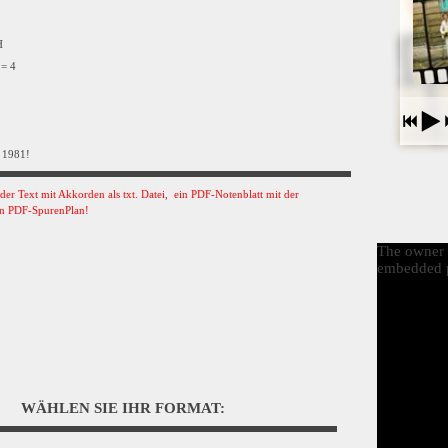
VH
 = 4
 1981!
s der Text mit Akkorden als txt. Datei, ein PDF-Notenblatt mit der
n PDF-SpurenPlan!
The owner o
embedded p
WÄHLEN SIE IHR FORMAT: