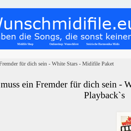
Menü überspringen
Midifile Shop
Onlineshop: Wunschliste
▼
Steirische Harmonika Midis
Fremder für dich sein - White Stars - Midifile Paket
 muss ein Fremder für dich sein - Wh
Playback`s