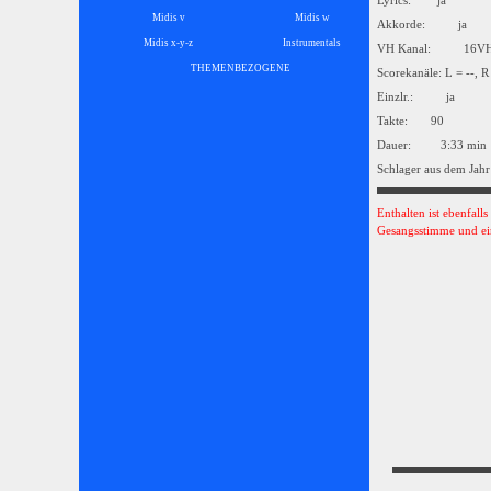
Lyrics: ja
Midis v
Midis w
Akkorde: ja
Midis x-y-z
Instrumentals
▼
VH Kanal: 16
THEMENBEZOGENE
▼
Scorekanäle: L = --, R
Einzlr.: ja
Takte: 90
Dauer: 3:33 min
Schlager aus dem Jahr
Enthalten ist ebenfall
Gesangsstimme und ei