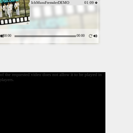
IchMussFremderDEMO
01:09
00:00
00:00
f the requested video does not allow it to be played in
layers.