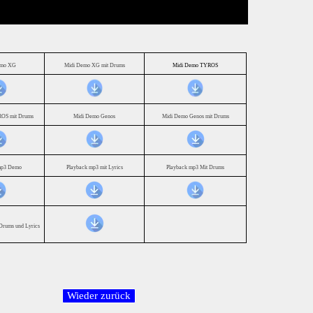
emo XG
Midi Demo XG mit Drums
Midi Demo TYROS
OS mit Drums
Midi Demo Genos
Midi Demo Genos mit Drums
mp3 Demo
Playback mp3 mit Lyrics
Playback mp3 Mit Drums
Drums und Lyrics