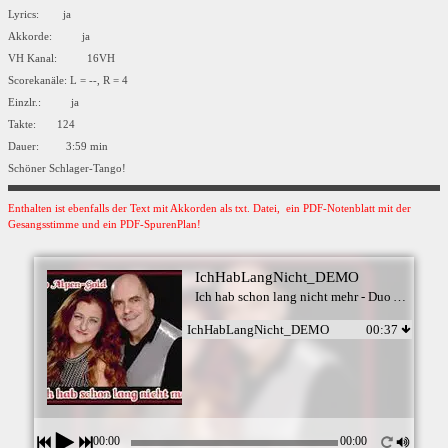
Lyrics: ja
Akkorde: ja
VH Kanal: 16VH
Scorekanäle: L = --, R = 4
Einzlr.: ja
Takte: 124
Dauer: 3:59 min
Schöner Schlager-Tango!
Enthalten ist ebenfalls der Text mit Akkorden als txt. Datei, ein PDF-Notenblatt mit der
Gesangsstimme und ein PDF-SpurenPlan!
IchHabLangNicht_DEMO
Ich hab schon lang nicht mehr - Duo Alpen-Gold
IchHabLangNicht_DEMO
00:37
00:00
00:00