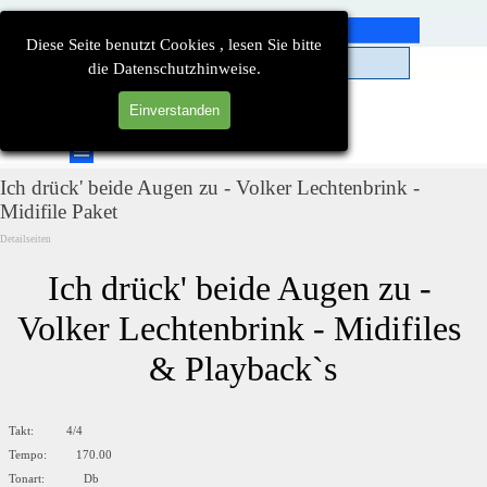
Direkt zum Seiteninhalt
Diese Seite benutzt Cookies , lesen Sie bitte
die Datenschutzhinweise.
Einverstanden
Suchen
Menü überspringen
Ich drück' beide Augen zu - Volker Lechtenbrink -
Midifile Paket
Detailseiten
Ich drück' beide Augen zu - 
Volker Lechtenbrink - Midifiles 
& Playback`s
Takt: 4/4
Tempo: 170.00
Tonart: Db