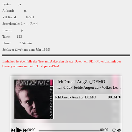
Lyrics: ja
Akkorde: ja
VH Kanal: 16VH
Scorekanäle: L = --, R = 4
Einzlr.: ja
Takte: 123
Dauer: 2:54 min
Schlager (Jive) aus dem Jahr 1989!
Enthalten ist ebenfalls der Text mit Akkorden als txt. Datei, ein PDF-Notenblatt mit der
Gesangsstimme und ein PDF-SpurenPlan!
IchDrueckAugZu_DEMO
Ich drück' beide Augen zu - Volker Lechtenbrink
IchDrueckAugZu_DEMO
00:34
00:00
00:00