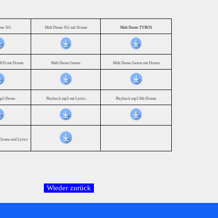
emo XG
Midi Demo XG mit Drums
Midi Demo TYROS
OS mit Drums
Midi Demo Genos
Midi Demo Genos mit Drums
mp3 Demo
Playback mp3 mit Lyrics
Playback mp3 Mit Drums
Drums und Lyrics