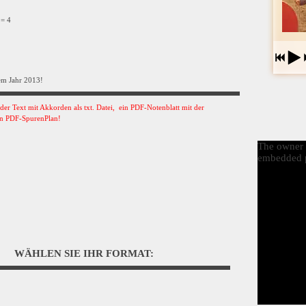
 = 4
m Jahr 2013!
s der Text mit Akkorden als txt. Datei, ein PDF-Notenblatt mit der
n PDF-SpurenPlan!
The owner o
embedded p
WÄHLEN SIE IHR FORMAT: