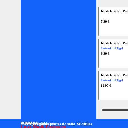
Ich dich Liebe - P
7,90 €
Ich dich Liebe - Pi
Lieferzeit 1-2 Tage!
9,90 €
Ich dich Liebe - Pi
Lieferzeit 1-2 Tage!
11,90 €
Rechtliches:
KONTAKT:
Zahlungsmöglichkeiten:
Wir erstellen professionelle Midifiles
Unser Musik-Equipment