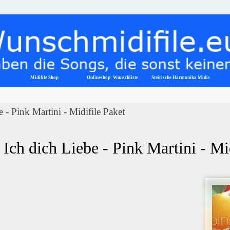
Menü überspringen
Midifile Shop
Onlineshop: Wunschliste
▼
Steirische Harmonika Midis
e - Pink Martini - Midifile Paket
Ich dich Liebe - Pink Martini - Mi