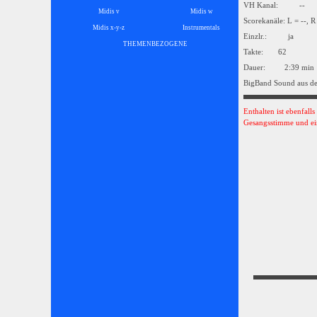
VH Kanal: --
Midis v
Midis w
Scorekanäle: L = --, R
Midis x-y-z
Instrumentals
▼
Einzlr.: ja
THEMENBEZOGENE
▼
Takte: 62
Dauer: 2:39 min
BigBand Sound aus de
Enthalten ist ebenfall
Gesangsstimme und ei