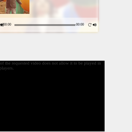
00:00
00:00
f the requested video does not allow it to be played in
layers.