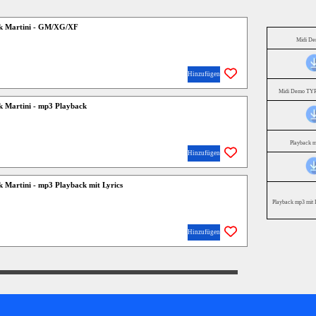
ink Martini - GM/XG/XF
Midi D
Hinzufügen
Midi Demo TYR
nk Martini - mp3 Playback
Playback 
Hinzufügen
nk Martini - mp3 Playback mit Lyrics
Playback mp3 mit 
Hinzufügen