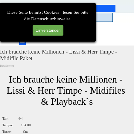
Direkt zum Seiteninhalt
Diese Seite benutzt Cookies , lesen Sie bitte
die Datenschutzhinweise.
Einverstanden
Suchen
Menü überspringen
Ich brauche keine Millionen - Lissi & Herr Timpe -
Midifile Paket
Detailseiten
Ich brauche keine Millionen - 
Lissi & Herr Timpe - Midifiles 
& Playback`s
Takt: 4/4
Tempo: 194.00
Tonart: Cm