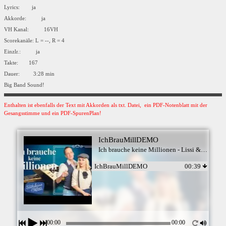
Lyrics: ja
Akkorde: ja
VH Kanal: 16VH
Scorekanäle: L = --, R = 4
Einzlr.: ja
Takte: 167
Dauer: 3:28 min
Big Band Sound!
Enthalten ist ebenfalls der Text mit Akkorden als txt. Datei, ein PDF-Notenblatt mit der
Gesangsstimme und ein PDF-SpurenPlan!
IchBrauMillDEMO
Ich brauche keine Millionen - Lissi & Herr Timpe
IchBrauMillDEMO
00:39
00:00
00:00