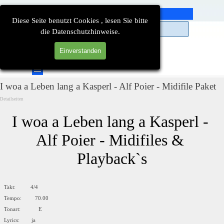
Direkt zum Seiteninhalt
Diese Seite benutzt Cookies , lesen Sie bitte
die Datenschutzhinweise.
Einverstanden
Suchen
Menü überspringen
I woa a Leben lang a Kasperl - Alf Poier - Midifile Paket
Detailseiten
I woa a Leben lang a Kasperl - 
Alf Poier - Midifiles & 
Playback`s
Takt: 4/4
Tempo: 70.00
Tonart: E
Lyrics: ja