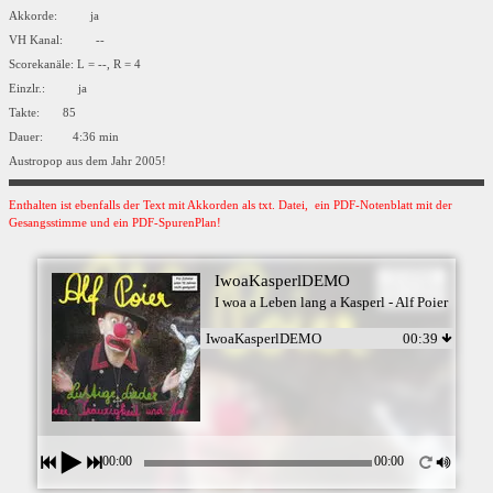
Akkorde: ja
VH Kanal: --
Scorekanäle: L = --, R = 4
Einzlr.: ja
Takte: 85
Dauer: 4:36 min
Austropop aus dem Jahr 2005!
Enthalten ist ebenfalls der Text mit Akkorden als txt. Datei, ein PDF-Notenblatt mit der
Gesangsstimme und ein PDF-SpurenPlan!
IwoaKasperlDEMO
I woa a Leben lang a Kasperl - Alf Poier
IwoaKasperlDEMO
00:39
00:00
00:00