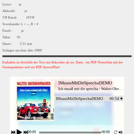
Lyrics: ja
Akkorde: ja
VH Kanal: 16VH
Scorekanäle: L = --, R = 4
Einzlr.: ja
Takte: 91
Dauer: 2:51 min
Schlager aus dem Jahr 1988!
Enthalten ist ebenfalls der Text mit Akkorden als txt. Datei, ein PDF-Notenblatt mit der
Gesangsstimme und ein PDF-SpurenPlan!
IMuassMitDirSprechaDEMO
Ich muaß mit dir sprecha - Walter Oberbrandacher
IMuassMitDirSprechaDEMO
00:54
00:00
00:00