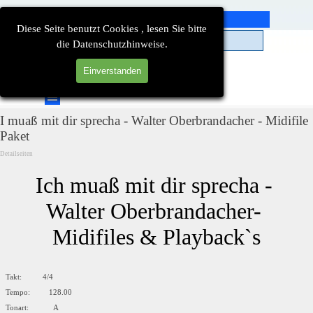
Direkt zum Seiteninhalt
Diese Seite benutzt Cookies , lesen Sie bitte
die Datenschutzhinweise.
Einverstanden
Suchen
Menü überspringen
I muaß mit dir sprecha - Walter Oberbrandacher - Midifile
Paket
Detailseiten
Ich muaß mit dir sprecha - 
Walter Oberbrandacher- 
Midifiles & Playback`s
Takt: 4/4
Tempo: 128.00
Tonart: A