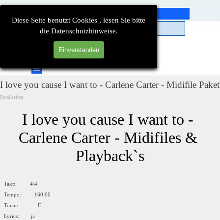
Direkt zum Seiteninhalt
Diese Seite benutzt Cookies , lesen Sie bitte
die Datenschutzhinweise.
Einverstanden
Suchen
Menü überspringen
I love you cause I want to - Carlene Carter - Midifile Paket
Detailseiten
I love you cause I want to - 
Carlene Carter - Midifiles & 
Playback`s
Takt: 4/4
Tempo: 160.00
Tonart: E
Lyrics: ja