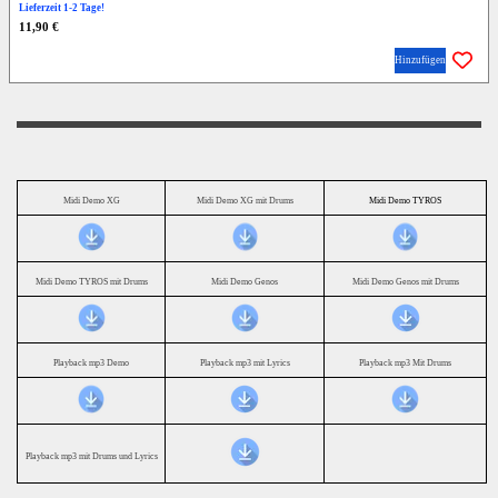
Lieferzeit 1-2 Tage!
11,90 €
Hinzufügen
Midi Demo XG
Midi Demo XG mit Drums
Midi Demo TYROS
Midi Demo TYROS mit Drums
Midi Demo Genos
Midi Demo Genos mit Drums
Playback mp3 Demo
Playback mp3 mit Lyrics
Playback mp3 Mit Drums
Playback mp3 mit Drums und Lyrics