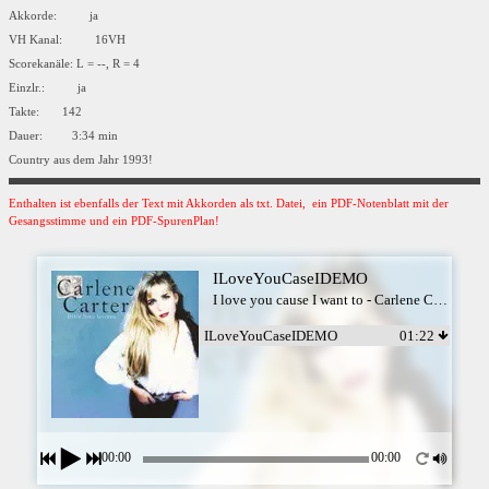
Akkorde: ja
VH Kanal: 16VH
Scorekanäle: L = --, R = 4
Einzlr.: ja
Takte: 142
Dauer: 3:34 min
Country aus dem Jahr 1993!
Enthalten ist ebenfalls der Text mit Akkorden als txt. Datei, ein PDF-Notenblatt mit der
Gesangsstimme und ein PDF-SpurenPlan!
ILoveYouCaseIDEMO
I love you cause I want to - Carlene Carter
ILoveYouCaseIDEMO
01:22
00:00
00:00