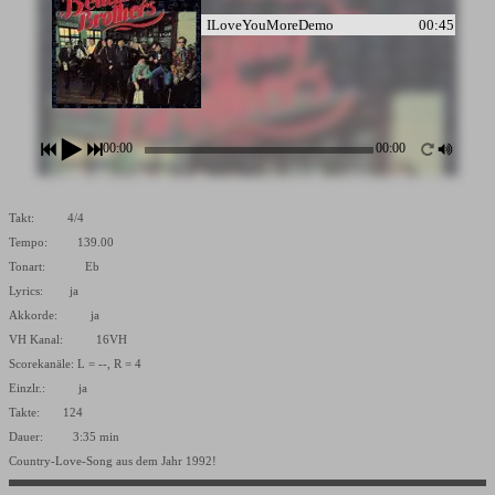
ILoveYouMoreDemo
00:45
00:00
00:00
Takt: 4/4
Tempo: 139.00
Tonart: Eb
Lyrics: ja
Akkorde: ja
VH Kanal: 16VH
Scorekanäle: L = --, R = 4
Einzlr.: ja
Takte: 124
Dauer: 3:35 min
Country-Love-Song aus dem Jahr 1992!