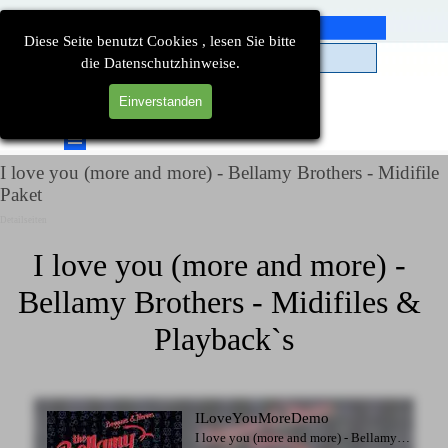
Direkt zum Seiteninhalt
Diese Seite benutzt Cookies , lesen Sie bitte
die Datenschutzhinweise.
Einverstanden
Suchen
Menü überspringen
I love you (more and more) - Bellamy Brothers - Midifile
Paket
Detailseiten
I love you (more and more) - 
Bellamy Brothers - Midifiles & 
Playback`s
ILoveYouMoreDemo
I love you (more and more) - Bellamy Brothers