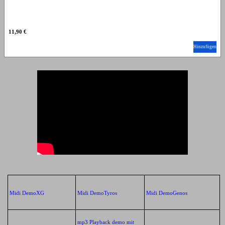
11,90 €
Hinzufügen
Midi DemoXG
Midi DemoTyros
Midi DemoGenos
mp3 Playback demo mit