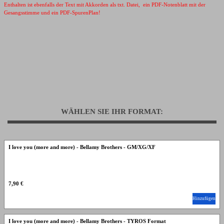
Enthalten ist ebenfalls der Text mit Akkorden als txt. Datei, ein PDF-Notenblatt mit der
Gesangsstimme und ein PDF-SpurenPlan!
WÄHLEN SIE IHR FORMAT:
I love you (more and more) - Bellamy Brothers - GM/XG/XF
7,90 €
Hinzufügen
I love you (more and more) - Bellamy Brothers - TYROS Format