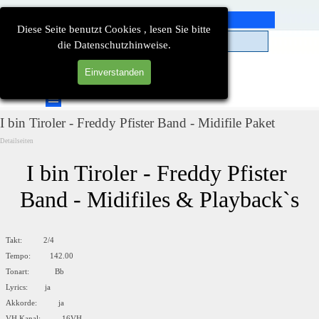
Direkt zum Seiteninhalt
Diese Seite benutzt Cookies , lesen Sie bitte
die Datenschutzhinweise.
Einverstanden
Suchen
Menü überspringen
I bin Tiroler - Freddy Pfister Band - Midifile Paket
Detailseiten
I bin Tiroler - Freddy Pfister 
Band - Midifiles & Playback`s
Takt: 2/4
Tempo: 142.00
Tonart: Bb
Lyrics: ja
Akkorde: ja
VH Kanal: 16VH