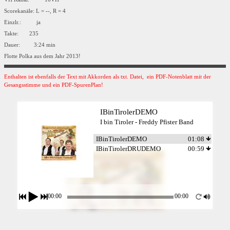
Scorekanäle: L = --, R = 4
Einzlr.: ja
Takte: 235
Dauer: 3:24 min
Flotte Polka aus dem Jahr 2013!
Enthalten ist ebenfalls der Text mit Akkorden als txt. Datei, ein PDF-Notenblatt mit der
Gesangsstimme und ein PDF-SpurenPlan!
IBinTirolerDEMO
I bin Tiroler - Freddy Pfister Band
IBinTirolerDEMO
01:08
IBinTirolerDRUDEMO
00:59
00:00
00:00