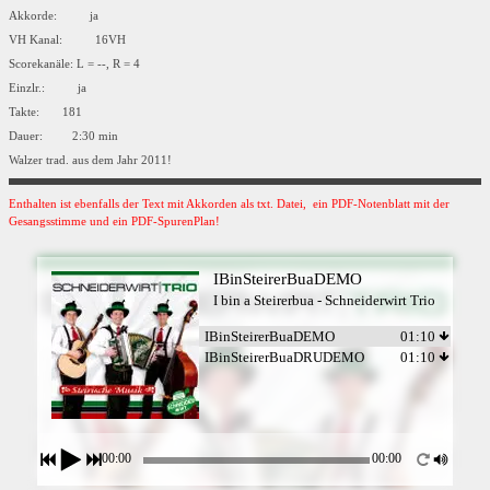
Akkorde: ja
VH Kanal: 16VH
Scorekanäle: L = --, R = 4
Einzlr.: ja
Takte: 181
Dauer: 2:30 min
Walzer trad. aus dem Jahr 2011!
Enthalten ist ebenfalls der Text mit Akkorden als txt. Datei, ein PDF-Notenblatt mit der
Gesangsstimme und ein PDF-SpurenPlan!
IBinSteirerBuaDEMO
I bin a Steirerbua - Schneiderwirt Trio
IBinSteirerBuaDEMO
01:10
IBinSteirerBuaDRUDEMO
01:10
00:00
00:00