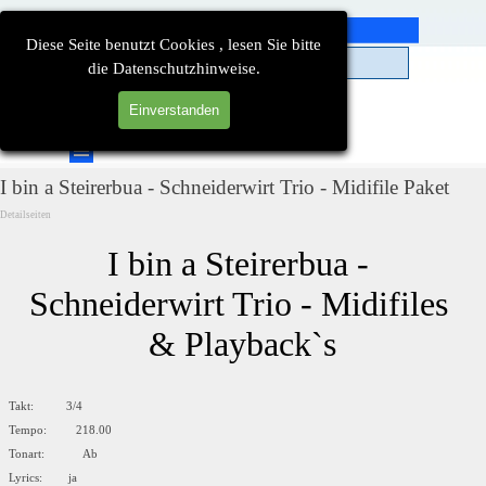
Direkt zum Seiteninhalt
Diese Seite benutzt Cookies , lesen Sie bitte
die Datenschutzhinweise.
Einverstanden
Suchen
Menü überspringen
I bin a Steirerbua - Schneiderwirt Trio - Midifile Paket
Detailseiten
I bin a Steirerbua - 
Schneiderwirt Trio - Midifiles 
& Playback`s
Takt: 3/4
Tempo: 218.00
Tonart: Ab
Lyrics: ja