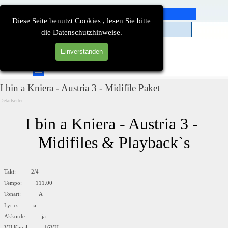
Direkt zum Seiteninhalt
Diese Seite benutzt Cookies , lesen Sie bitte
die Datenschutzhinweise.
Einverstanden
Suchen
Menü überspringen
I bin a Kniera - Austria 3 - Midifile Paket
Detailseiten
I bin a Kniera - Austria 3 - 
Midifiles & Playback`s
Takt: 2/4
Tempo: 111.00
Tonart: A
Lyrics: ja
Akkorde: ja
VH Kanal: 16VH