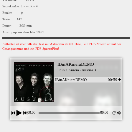
Scorekanäle: L = --, R = 4
Einzlr.: ja
Takte: 147
Dauer: 2:39 min
Austropop aus dem Jahr 1998!
Enthalten ist ebenfalls der Text mit Akkorden als txt. Datei, ein PDF-Notenblatt mit der
Gesangsstimme und ein PDF-SpurenPlan!
IBinAKnieraDEMO
I bin a Kniera - Austria 3
IBinAKnieraDEMO
00:59
00:00
00:00