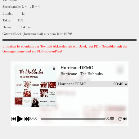
Scorekanäle: L = --, R = 4
Einzlr.: ja
Takte: 109
Dauer: 2:41 min
GitarrenRock (Instrumental) aus dem Jahr 1979!
Enthalten ist ebenfalls der Text mit Akkorden als txt. Datei, ein PDF-Notenblatt mit der
Gesangsstimme und ein PDF-SpurenPlan!
HurricaneDEMO
Hurricane - The Hubbubs
HurricaneDEMO
00:40
00:00
00:00