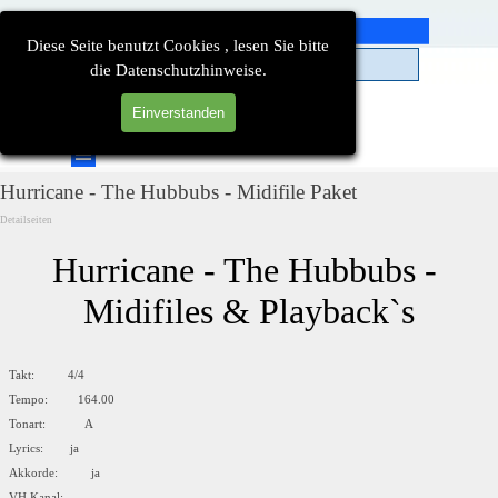
Direkt zum Seiteninhalt
Diese Seite benutzt Cookies , lesen Sie bitte
die Datenschutzhinweise.
Einverstanden
Suchen
Menü überspringen
Hurricane - The Hubbubs - Midifile Paket
Detailseiten
Hurricane - The Hubbubs - 
Midifiles & Playback`s
Takt: 4/4
Tempo: 164.00
Tonart: A
Lyrics: ja
Akkorde: ja
VH Kanal: --