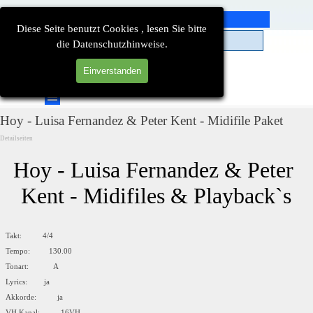
Direkt zum Seiteninhalt
Diese Seite benutzt Cookies , lesen Sie bitte
die Datenschutzhinweise.
Einverstanden
Suchen
Menü überspringen
Hoy - Luisa Fernandez & Peter Kent - Midifile Paket
Detailseiten
Hoy - Luisa Fernandez & Peter 
Kent - Midifiles & Playback`s
Takt: 4/4
Tempo: 130.00
Tonart: A
Lyrics: ja
Akkorde: ja
VH Kanal: 16VH