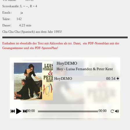
Scorekanäle: L = --, R = 4
Einzlr.: ja
Takte: 142
Dauer: 4:23 min
Cha Cha Cha (Spanisch) aus dem Jahr 1995!
Enthalten ist ebenfalls der Text mit Akkorden als txt. Datei, ein PDF-Notenblatt mit der
Gesangsstimme und ein PDF-SpurenPlan!
HoyDEMO
Hoy - Luisa Fernandez & Peter Kent
HoyDEMO
00:54
00:00
00:00