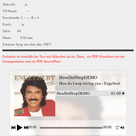
Akkorde: ja
VH Kanal: --
Scorekanäle: L = --, R = 4
Einzlr.: ja
Takte: 84
Dauer: 4:50 min
Schmuse Song aus dem Jahr 1987!
Enthalten ist ebenfalls der Text mit Akkorden als txt. Datei, ein PDF-Notenblatt mit der
Gesangsstimme und ein PDF-SpurenPlan!
HowDoIStopDEMO
How do I stop loving you - Engelbert
HowDoIStopDEMO
01:09
00:00
00:00