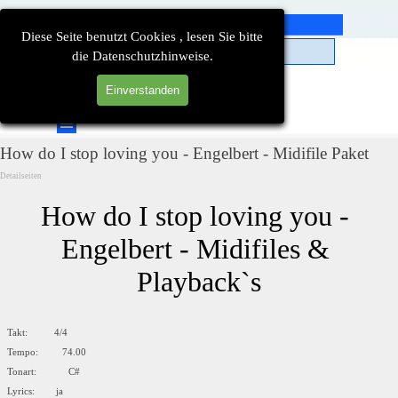
Direkt zum Seiteninhalt
Diese Seite benutzt Cookies , lesen Sie bitte
die Datenschutzhinweise.
Einverstanden
Suchen
Menü überspringen
How do I stop loving you - Engelbert - Midifile Paket
Detailseiten
How do I stop loving you - 
Engelbert - Midifiles & 
Playback`s
Takt: 4/4
Tempo: 74.00
Tonart: C#
Lyrics: ja