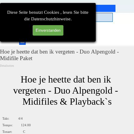
Direkt zum Seiteninhalt
Diese Seite benutzt Cookies , lesen Sie bitte
die Datenschutzhinweise.
Einverstanden
Suchen
Menü überspringen
Hoe je heette dat ben ik vergeten - Duo Alpengold -
Midifile Paket
Detailseiten
Hoe je heette dat ben ik 
vergeten - Duo Alpengold - 
Midifiles & Playback`s
Takt: 4/4
Tempo: 124.00
Tonart: C