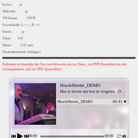
Lyrics: ja
Akkorde: ja
VH Kanal: 16VH
Scorekanäle: L = --, R = 4
Einzlr.: ja
Takte: 115
Dauer: 3:41 min
Niederländischer Schlager!
Enthalten ist ebenfalls der Text mit Akkorden als txt. Datei, ein PDF-Notenblatt mit der
Gesangsstimme und ein PDF-SpurenPlan!
HoeJeHeette_DEMO
Hoe je heette dat ben ik vergeten - Duo Alpengold
HoeJeHeette_DEMO
00:41
00:00
00:00