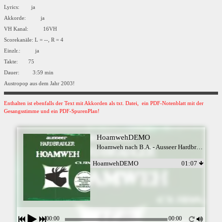
Lyrics: ja
Akkorde: ja
VH Kanal: 16VH
Scorekanäle: L = --, R = 4
Einzlr.: ja
Takte: 75
Dauer: 3:59 min
Austropop aus dem Jahr 2003!
Enthalten ist ebenfalls der Text mit Akkorden als txt. Datei, ein PDF-Notenblatt mit der
Gesangsstimme und ein PDF-SpurenPlan!
HoamwehDEMO
Hoamweh nach B.A. - Ausseer Hardbradler
HoamwehDEMO
01:07
00:00
00:00