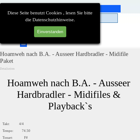
Direkt zum Seiteninhalt
Diese Seite benutzt Cookies , lesen Sie bitte
die Datenschutzhinweise.
Einverstanden
Suchen
Menü überspringen
Hoamweh nach B.A. - Ausseer Hardbradler - Midifile
Paket
Detailseiten
Hoamweh nach B.A. - Ausseer 
Hardbradler - Midifiles & 
Playback`s
Takt: 4/4
Tempo: 74.50
Tonart: F#