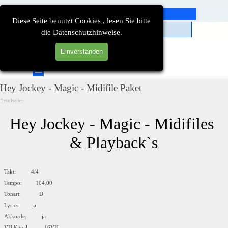
Direkt zum Seiteninhalt
Diese Seite benutzt Cookies , lesen Sie bitte
die Datenschutzhinweise.
Einverstanden
Suchen
Menü überspringen
Hey Jockey - Magic - Midifile Paket
Detailseiten
Hey Jockey - Magic - Midifiles 
& Playback`s
Takt: 4/4
Tempo: 104.00
Tonart: D
Lyrics: ja
Akkorde: ja
VH Kanal: 16VH