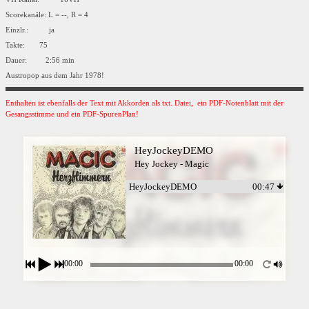
Scorekanäle: L = --, R = 4
Einzlr.: ja
Takte: 75
Dauer: 2:56 min
Austropop aus dem Jahr 1978!
Enthalten ist ebenfalls der Text mit Akkorden als txt. Datei, ein PDF-Notenblatt mit der
Gesangsstimme und ein PDF-SpurenPlan!
HeyJockeyDEMO
Hey Jockey - Magic
HeyJockeyDEMO
00:47
00:00
00:00