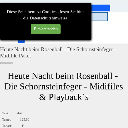
Direkt zum Seiteninhalt
Diese Seite benutzt Cookies , lesen Sie bitte
die Datenschutzhinweise.
Einverstanden
Suchen
Menü überspringen
Heute Nacht beim Rosenball - Die Schornsteinfeger -
Midifile Paket
Detailseiten
Heute Nacht beim Rosenball - 
Die Schornsteinfeger - Midifiles 
& Playback`s
Takt: 4/4
Tempo: 125.00
Tonart: F