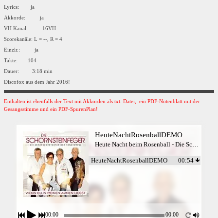
Lyrics: ja
Akkorde: ja
VH Kanal: 16VH
Scorekanäle: L = --, R = 4
Einzlr.: ja
Takte: 104
Dauer: 3:18 min
Discofox aus dem Jahr 2016!
Enthalten ist ebenfalls der Text mit Akkorden als txt. Datei, ein PDF-Notenblatt mit der
Gesangsstimme und ein PDF-SpurenPlan!
HeuteNachtRosenballDEMO
Heute Nacht beim Rosenball - Die Schornsteinfeger
HeuteNachtRosenballDEMO
00:54
00:00
00:00