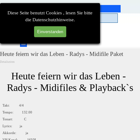
Direkt zum Seiteninhalt
Diese Seite benutzt Cookies , lesen Sie bitte
die Datenschutzhinweise.
Einverstanden
Suchen
Menü überspringen
Heute feiern wir das Leben - Radys - Midifile Paket
Detailseiten
Heute feiern wir das Leben - 
Radys - Midifiles & Playback`s
Takt: 4/4
Tempo: 132.00
Tonart: C
Lyrics: ja
Akkorde: ja
VH Kanal: 16VH