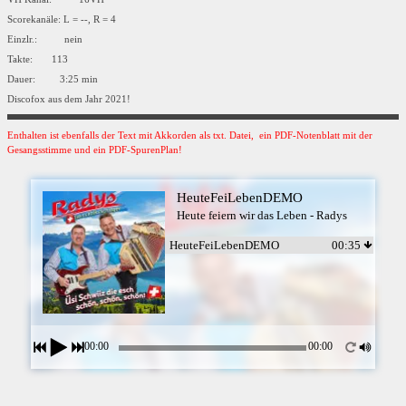
Scorekanäle: L = --, R = 4
Einzlr.: nein
Takte: 113
Dauer: 3:25 min
Discofox aus dem Jahr 2021!
Enthalten ist ebenfalls der Text mit Akkorden als txt. Datei, ein PDF-Notenblatt mit der
Gesangsstimme und ein PDF-SpurenPlan!
HeuteFeiLebenDEMO
Heute feiern wir das Leben - Radys
HeuteFeiLebenDEMO
00:35
00:00
00:00