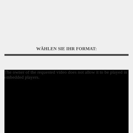
WÄHLEN SIE IHR FORMAT:
The owner of the requested video does not allow it to be played in
embedded players.