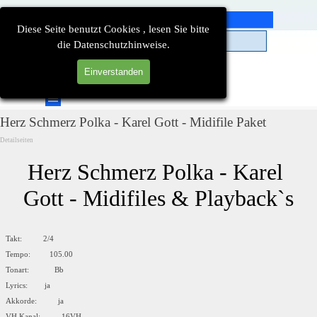
Direkt zum Seiteninhalt
Diese Seite benutzt Cookies , lesen Sie bitte
die Datenschutzhinweise.
Einverstanden
Suchen
Menü überspringen
Herz Schmerz Polka - Karel Gott - Midifile Paket
Detailseiten
Herz Schmerz Polka - Karel 
Gott - Midifiles & Playback`s
Takt: 2/4
Tempo: 105.00
Tonart: Bb
Lyrics: ja
Akkorde: ja
VH Kanal: 16VH