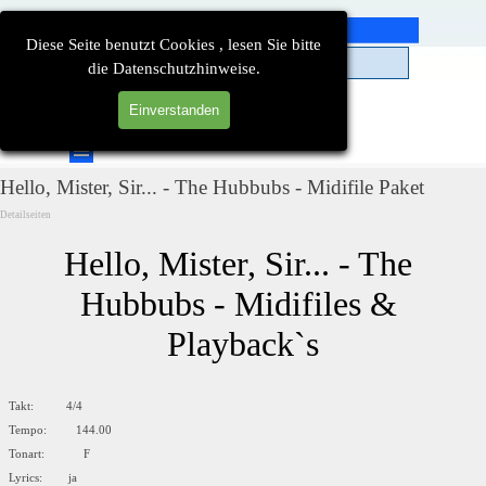
Direkt zum Seiteninhalt
Diese Seite benutzt Cookies , lesen Sie bitte
die Datenschutzhinweise.
Einverstanden
Suchen
Menü überspringen
Hello, Mister, Sir... - The Hubbubs - Midifile Paket
Detailseiten
Hello, Mister, Sir... - The 
Hubbubs - Midifiles & 
Playback`s
Takt: 4/4
Tempo: 144.00
Tonart: F
Lyrics: ja