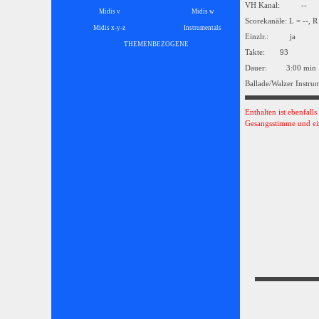
VH Kanal: --
Midis v
Midis w
Scorekanäle: L = --, R
Midis x-y-z
Instrumentals
▼
Einzlr.: ja
THEMENBEZOGENE
▼
Takte: 93
Dauer: 3:00 min
Ballade/Walzer Instru
Enthalten ist ebenfall
Gesangsstimme und ei