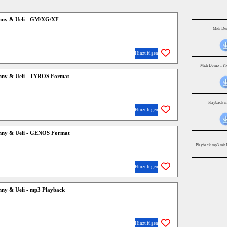
enny & Ueli - GM/XG/XF
Midi D
Hinzufügen
Midi Demo TYR
enny & Ueli - TYROS Format
Playback 
Hinzufügen
enny & Ueli - GENOS Format
Playback mp3 mit 
Hinzufügen
nny & Ueli - mp3 Playback
Hinzufügen