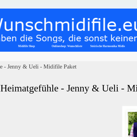
Menü überspringen
Midifile Shop
Onlineshop: Wunschliste
▼
Steirische Harmonika Midis
 - Jenny & Ueli - Midifile Paket
Heimatgefühle - Jenny & Ueli - Mi