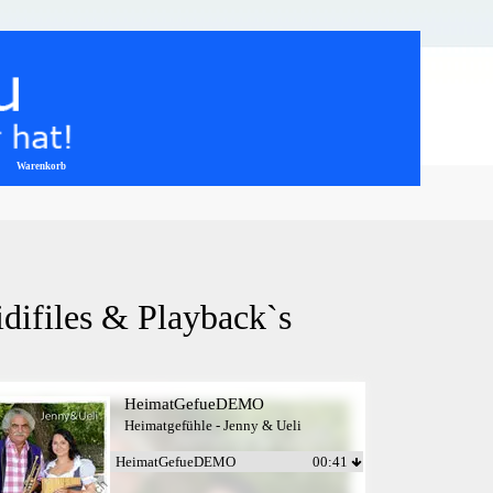
Warenkorb
▼
difiles & Playback`s
HeimatGefueDEMO
Heimatgefühle - Jenny & Ueli
HeimatGefueDEMO
00:41