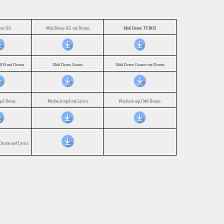
emo XG
Midi Demo XG mit Drums
Midi Demo TYROS
OS mit Drums
Midi Demo Genos
Midi Demo Gemos mit Drums
mp3 Demo
Playback mp3 mit Lyrics
Playback mp3 Mit Drums
Drums und Lyrics