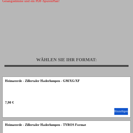
Gesangsstimme und ein PDF-SpurenPlan!
WÄHLEN SIE IHR FORMAT:
Heimaterde - Zillertaler Haderlumpen - GM/XG/XF
7,90 €
Hinzufügen
Heimaterde - Zillertaler Haderlumpen - TYROS Format