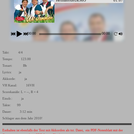
HeimaterdeDEMO
01:07
00:00
00:00
Takt: 4/4
Tempo: 123.00
Tonart: Bb
Lyrics: ja
Akkorde: ja
VH Kanal: 16VH
Scorekanäle: L = --, R = 4
Einzlr.: ja
Takte: 99
Dauer: 3:12 min
Schlager aus dem Jahr 2010!
Enthalten ist ebenfalls der Text mit Akkorden als txt. Datei, ein PDF-Notenblatt mit der