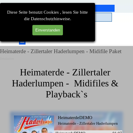
Direkt zum Seiteninhalt
Diese Seite benutzt Cookies , lesen Sie bitte
die Datenschutzhinweise.
Einverstanden
Suchen
Menü überspringen
Heimaterde - Zillertaler Haderlumpen - Midifile Paket
Detailseiten
Heimaterde - Zillertaler 
Haderlumpen -  Midifiles & 
Playback`s
HeimaterdeDEMO
Heimaterde - Zillertaler Haderlumpen