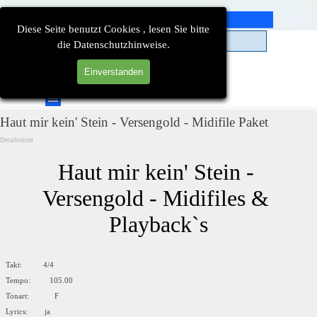
Direkt zum Seiteninhalt
Diese Seite benutzt Cookies , lesen Sie bitte
die Datenschutzhinweise.
Einverstanden
Suchen
Menü überspringen
Haut mir kein' Stein - Versengold - Midifile Paket
Detailseiten
Haut mir kein' Stein - 
Versengold - Midifiles & 
Playback`s
Takt: 4/4
Tempo: 105.00
Tonart: F
Lyrics: ja