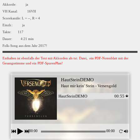
Akkorde: ja
VH Kanal: 16VH
Scorekanäle: L = --, R = 4
Einzlr.: ja
Takte: 117
Dauer: 4:21 min
Folk-Song aus dem Jahr 2017!
Enthalten ist ebenfalls der Text mit Akkorden als txt. Datei, ein PDF-Notenblatt mit der
Gesangsstimme und ein PDF-SpurenPlan!
HautSteinDEMO
Haut mir kein' Stein - Versengold
HautSteinDEMO
00:55
00:00
00:00