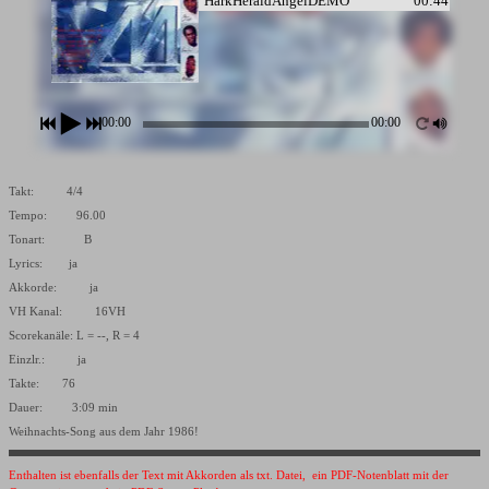
HarkHeraldAngelDEMO
00:44
00:00
00:00
Takt: 4/4
Tempo: 96.00
Tonart: B
Lyrics: ja
Akkorde: ja
VH Kanal: 16VH
Scorekanäle: L = --, R = 4
Einzlr.: ja
Takte: 76
Dauer: 3:09 min
Weihnachts-Song aus dem Jahr 1986!
Enthalten ist ebenfalls der Text mit Akkorden als txt. Datei, ein PDF-Notenblatt mit der