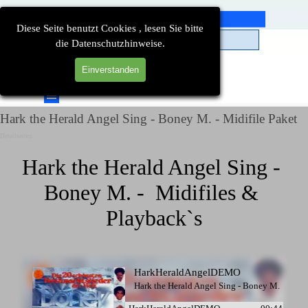
Direkt zum Seiteninhalt
Diese Seite benutzt Cookies , lesen Sie bitte
die Datenschutzhinweise.
Einverstanden
Suchen
Menü überspringen
Hark the Herald Angel Sing - Boney M. - Midifile Paket
Detailseiten
Hark the Herald Angel Sing - 
Boney M. -  Midifiles & 
Playback`s
HarkHeraldAngelDEMO
Hark the Herald Angel Sing - Boney M.