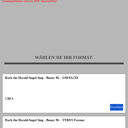
Gesangsstimme und ein PDF-SpurenPlan!
WÄHLEN SIE IHR FORMAT:
Hark the Herald Angel Sing - Boney M. - GM/XG/XF
7,90 €
Hinzufügen
Hark the Herald Angel Sing - Boney M. - TYROS Format