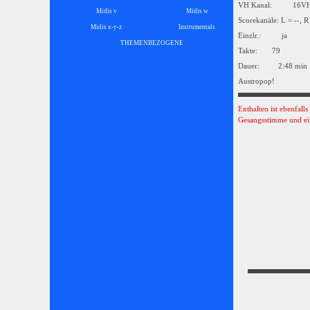
VH Kanal: 16
Midis v
Midis w
Scorekanäle: L = --, R
Midis x-y-z
Instrumentals
▼
Einzlr.: ja
THEMENBEZOGENE
▼
Takte: 79
Dauer: 2:48 min
Austropop!
Enthalten ist ebenfall
Gesangsstimme und ei