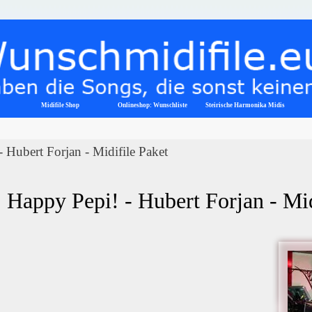
Menü überspringen
Midifile Shop
Onlineshop: Wunschliste
▼
Steirische Harmonika Midis
 Hubert Forjan - Midifile Paket
Happy Pepi! - Hubert Forjan - Mi