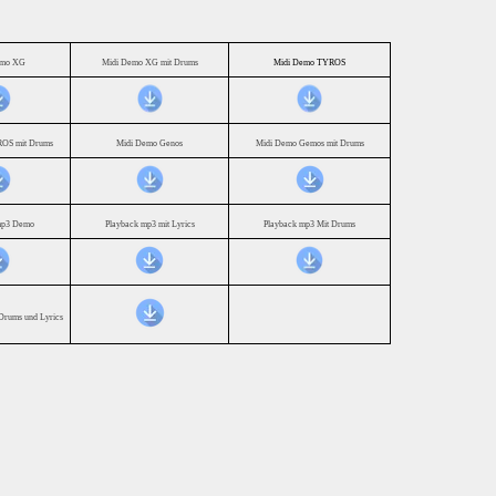
emo XG
Midi Demo XG mit Drums
Midi Demo TYROS
OS mit Drums
Midi Demo Genos
Midi Demo Gemos mit Drums
mp3 Demo
Playback mp3 mit Lyrics
Playback mp3 Mit Drums
Drums und Lyrics