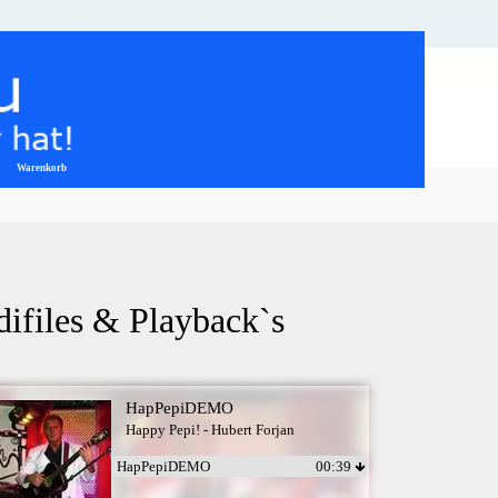
Warenkorb
▼
difiles & Playback`s
HapPepiDEMO
Happy Pepi! - Hubert Forjan
HapPepiDEMO
00:39