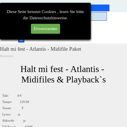
Direkt zum Seiteninhalt
Diese Seite benutzt Cookies , lesen Sie bitte
die Datenschutzhinweise.
Einverstanden
Suchen
Menü überspringen
Halt mi fest - Atlantis - Midifile Paket
Detailseiten
Halt mi fest - Atlantis - 
Midifiles & Playback`s
Takt: 4/4
Tempo: 120.00
Tonart: F
Lyrics: ja
Akkorde: ja
VH Kanal: 16VH