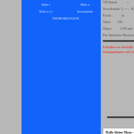
VH Kanal: --
Midis v
Midis w
Scorekanäle: L = --, R
Midis x-y-z
Instrumentals
▼
Einzlr.: ja
THEMENBEZOGENE
▼
Takte: 191
Dauer: 2:46 min
Für Steirische Harmon
Enthalten ist ebenfall
Gesangsstimme und ei
Hallo kleine Maus 