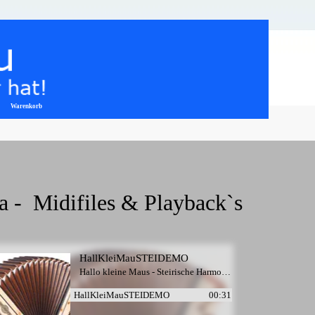
Warenkorb
▼
a -  Midifiles & Playback`s
HallKleiMauSTEIDEMO
Hallo kleine Maus - Steirische Harmonika
HallKleiMauSTEIDEMO
00:31