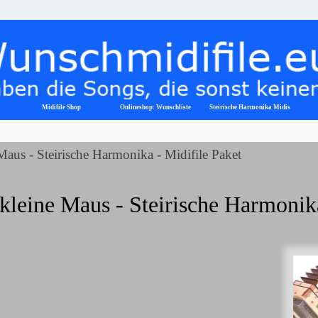
Menü überspringen
Midifile Shop
Onlineshop: Wunschliste
▼
Steirische Harmonika Midis
Maus - Steirische Harmonika - Midifile Paket
kleine Maus - Steirische Harmonik