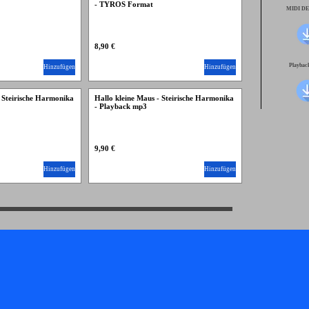
- TYROS Format
MIDI D
8,90 €
Playba
Hinzufügen
Hinzufügen
- Steirische Harmonika
Hallo kleine Maus - Steirische Harmonika
- Playback mp3
9,90 €
Hinzufügen
Hinzufügen