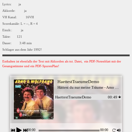
Lyrics: ja
Akkorde: ja
VH Kanal: 16VH
Scorekanäle: L = --, R = 4
Einzlr.: ja
Takte: 121
Dauer: 3:48 min
Schlager aus dem Jahr 1992!
Enthalten ist ebenfalls der Text mit Akkorden als txt. Datei, ein PDF-Notenblatt mit der
Gesangsstimme und ein PDF-SpurenPlan!
HaettestTraeumeDemo
Hättest du nur meine Träume - Arno & Wolfgang
HaettestTraeumeDemo
00:49
00:00
00:00