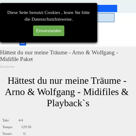
Direkt zum Seiteninhalt
Diese Seite benutzt Cookies , lesen Sie bitte
die Datenschutzhinweise.
Einverstanden
Suchen
Menü überspringen
Hättest du nur meine Träume - Arno & Wolfgang -
Midifile Paket
Detailseiten
Hättest du nur meine Träume - 
Arno & Wolfgang - Midifiles & 
Playback`s
Takt: 4/4
Tempo: 129.50
Tonart: G