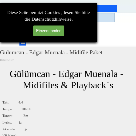
Direkt zum Seiteninhalt
Diese Seite benutzt Cookies , lesen Sie bitte
die Datenschutzhinweise.
Einverstanden
Suchen
Menü überspringen
Gülümcan - Edgar Muenala - Midifile Paket
Detailseiten
Gülümcan - Edgar Muenala - 
Midifiles & Playback`s
Takt: 4/4
Tempo: 106.00
Tonart: Em
Lyrics: ja
Akkorde: ja
VH Kanal: --