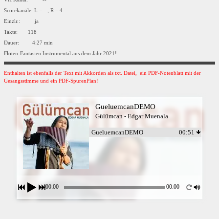
Scorekanäle: L = --, R = 4
Einzlr.: ja
Takte: 118
Dauer: 4:27 min
Flöten-Fantasien Instrumental aus dem Jahr 2021!
Enthalten ist ebenfalls der Text mit Akkorden als txt. Datei, ein PDF-Notenblatt mit der
Gesangsstimme und ein PDF-SpurenPlan!
GueluemcanDEMO
Gülümcan - Edgar Muenala
GueluemcanDEMO
00:51
00:00
00:00