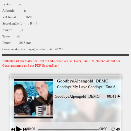
Lyrics: ja
Akkorde: ja
VH Kanal: 16VH
Scorekanäle: L = --, R = 4
Einzlr.: ja
Takte: 96
Dauer: 3:18 min
Coverversion (Schlager) aus dem Jahr 2021!
Enthalten ist ebenfalls der Text mit Akkorden als txt. Datei, ein PDF-Notenblatt mit der
Gesangsstimme und ein PDF-SpurenPlan!
GoodbyeAlpengold_DEMO
Goodbye My Love Goodbye - Duo Alpengold
GoodbyeAlpengold_DEMO
00:41
00:00
00:00