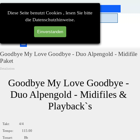
Direkt zum Seiteninhalt
Diese Seite benutzt Cookies , lesen Sie bitte
die Datenschutzhinweise.
Einverstanden
Suchen
Menü überspringen
Goodbye My Love Goodbye - Duo Alpengold - Midifile
Paket
Detailseiten
Goodbye My Love Goodbye - 
Duo Alpengold - Midifiles & 
Playback`s
Takt: 4/4
Tempo: 115.00
Tonart: Bb