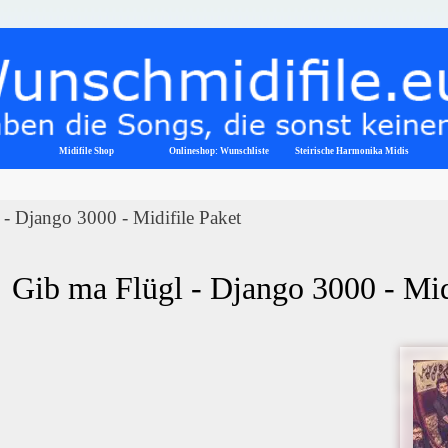
Menü überspringen
Midifile Shop
Onlineshop: Wunschliste
▼
Steirische Harmonika Midis
- Django 3000 - Midifile Paket
Gib ma Flügl - Django 3000 - Mid