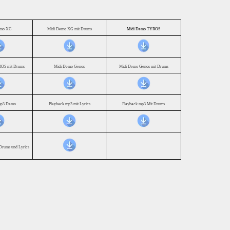
emo XG
Midi Demo XG mit Drums
Midi Demo TYROS
OS mit Drums
Midi Demo Genos
Midi Demo Genos mit Drums
mp3 Demo
Playback mp3 mit Lyrics
Playback mp3 Mit Drums
Drums und Lyrics