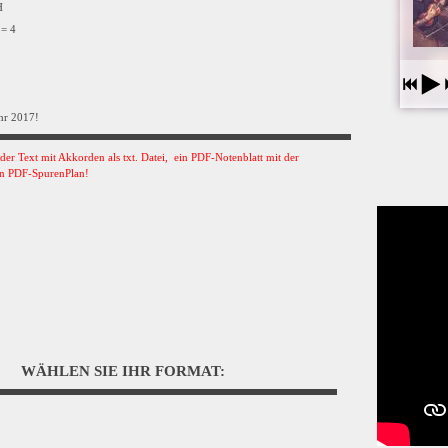
VH
 = 4
hr 2017!
s der Text mit Akkorden als txt. Datei, ein PDF-Notenblatt mit der
n PDF-SpurenPlan!
WÄHLEN SIE IHR FORMAT: