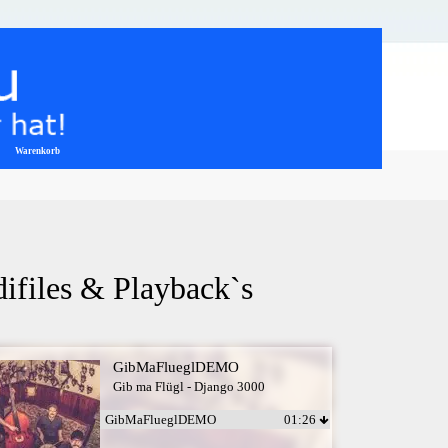
Warenkorb
▼
ifiles & Playback`s
GibMaFlueglDEMO
Gib ma Flügl - Django 3000
GibMaFlueglDEMO
01:26