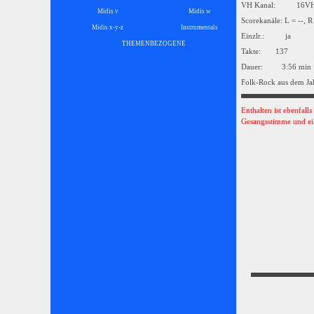
VH Kanal: 16
Midis v
Midis w
Scorekanäle: L = --, R
Midis x-y-z
Instrumentals
▼
Einzlr.: ja
THEMENBEZOGENE
▼
Takte: 137
Dauer: 3:56 min
Folk-Rock aus dem Ja
Enthalten ist ebenfall
Gesangsstimme und ei