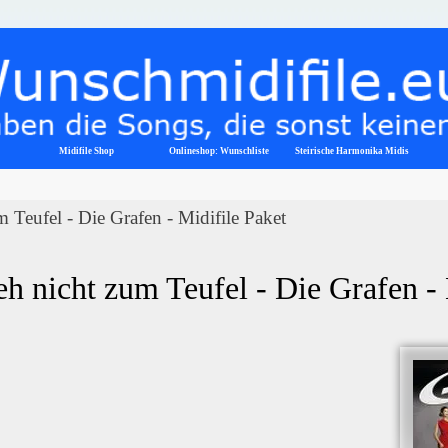
Menü überspringen
Midifile Shop
Onlineshop: Wunschliste
▼
Steirische Harmonika Midis
 Teufel - Die Grafen - Midifile Paket
h nicht zum Teufel - Die Grafen -