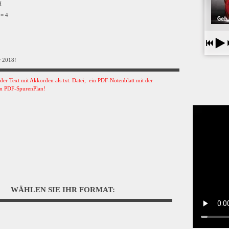
VH
 = 4
r 2018!
s der Text mit Akkorden als txt. Datei, ein PDF-Notenblatt mit der
n PDF-SpurenPlan!
WÄHLEN SIE IHR FORMAT: