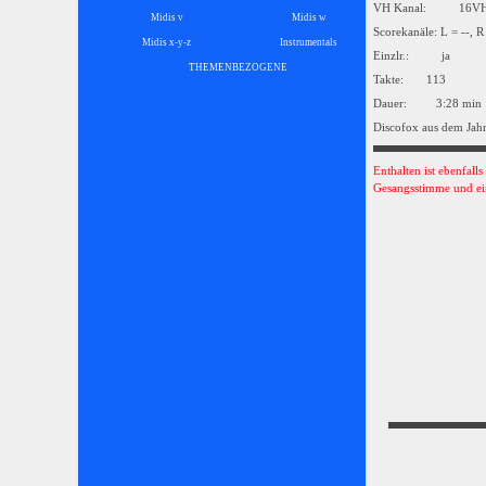
VH Kanal: 16
Midis v
Midis w
Scorekanäle: L = --, R
Midis x-y-z
Instrumentals
▼
Einzlr.: ja
THEMENBEZOGENE
▼
Takte: 113
Dauer: 3:28 min
Discofox aus dem Jah
Enthalten ist ebenfall
Gesangsstimme und ei