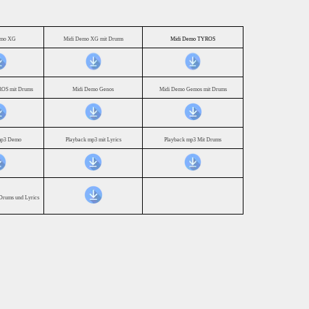
emo XG
Midi Demo XG mit Drums
Midi Demo TYROS
OS mit Drums
Midi Demo Genos
Midi Demo Gemos mit Drums
mp3 Demo
Playback mp3 mit Lyrics
Playback mp3 Mit Drums
Drums und Lyrics