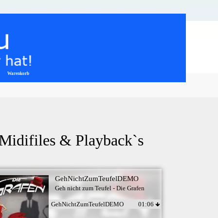
Warenkorb
▼
 Midifiles & Playback`s
GehNichtZumTeufelDEMO
Geh nicht zum Teufel - Die Grafen
GehNichtZumTeufelDEMO
01:06