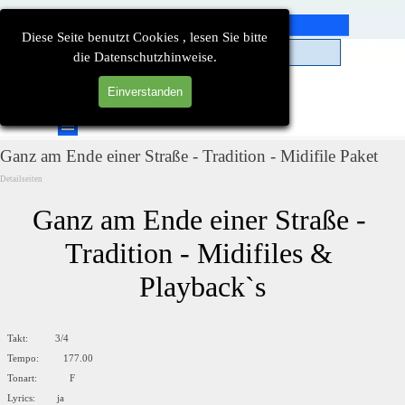
Direkt zum Seiteninhalt
Diese Seite benutzt Cookies , lesen Sie bitte
die Datenschutzhinweise.
Einverstanden
Suchen
Menü überspringen
Ganz am Ende einer Straße - Tradition - Midifile Paket
Detailseiten
Ganz am Ende einer Straße - 
Tradition - Midifiles & 
Playback`s
Takt: 3/4
Tempo: 177.00
Tonart: F
Lyrics: ja