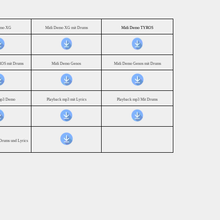
emo XG
Midi Demo XG mit Drums
Midi Demo TYROS
OS mit Drums
Midi Demo Genos
Midi Demo Genos mit Drums
mp3 Demo
Playback mp3 mit Lyrics
Playback mp3 Mit Drums
Drums und Lyrics