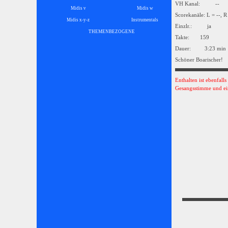
VH Kanal: --
Midis v
Midis w
Scorekanäle: L = --, R
Midis x-y-z
Instrumentals
▼
Einzlr.: ja
THEMENBEZOGENE
▼
Takte: 159
Dauer: 3:23 min
Schöner Boarischer!
Enthalten ist ebenfall
Gesangsstimme und ei