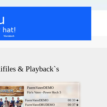
Warenkorb
▼
ifiles & Playback`s
FuernVaterDEMO
Für'n Vater - Power Hoch 5
FuernVaterDEMO
00:33
FuernVaterDRUDEMO
00:37