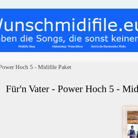
Menü überspringen
Midifile Shop
Onlineshop: Wunschliste
▼
Steirische Harmonika Midis
 Power Hoch 5 - Midifile Paket
Für'n Vater - Power Hoch 5 - Mid