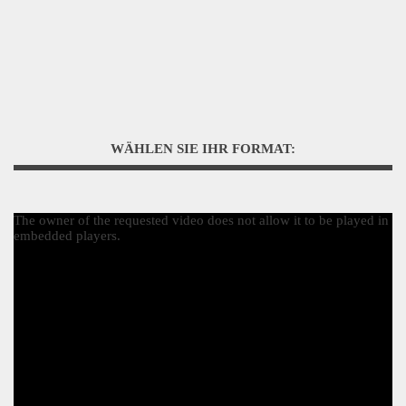
WÄHLEN SIE IHR FORMAT:
The owner of the requested video does not allow it to be played in
embedded players.