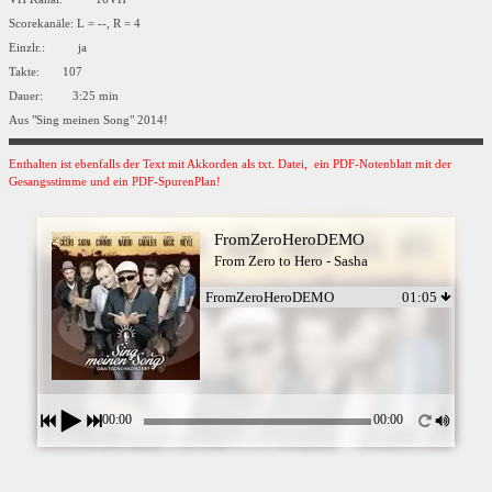
Scorekanäle: L = --, R = 4
Einzlr.: ja
Takte: 107
Dauer: 3:25 min
Aus "Sing meinen Song" 2014!
Enthalten ist ebenfalls der Text mit Akkorden als txt. Datei, ein PDF-Notenblatt mit der
Gesangsstimme und ein PDF-SpurenPlan!
FromZeroHeroDEMO
From Zero to Hero - Sasha
FromZeroHeroDEMO
01:05
00:00
00:00