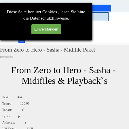
Direkt zum Seiteninhalt
Diese Seite benutzt Cookies , lesen Sie bitte
die Datenschutzhinweise.
Einverstanden
Suchen
Menü überspringen
From Zero to Hero - Sasha - Midifile Paket
Detailseiten
From Zero to Hero - Sasha - 
Midifiles & Playback`s
Takt: 4/4
Tempo: 125.00
Tonart: C
Lyrics: ja
Akkorde: ja
VH Kanal: 16VH