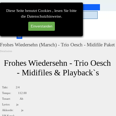
Direkt zum Seiteninhalt
Diese Seite benutzt Cookies , lesen Sie bitte
die Datenschutzhinweise.
Einverstanden
Suchen
Menü überspringen
Frohes Wiedersehn (Marsch) - Trio Oesch - Midifile Paket
Detailseiten
Frohes Wiedersehn - Trio Oesch 
- Midifiles & Playback`s
Takt: 2/4
Tempo: 112.00
Tonart: Ab
Lyrics: ja
Akkorde: ja
VH Kanal: --