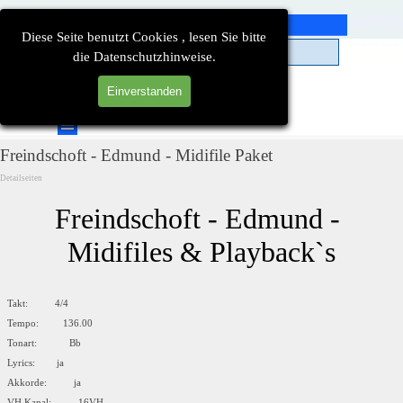
Direkt zum Seiteninhalt
Diese Seite benutzt Cookies , lesen Sie bitte
die Datenschutzhinweise.
Einverstanden
Suchen
Menü überspringen
Freindschoft - Edmund - Midifile Paket
Detailseiten
Freindschoft - Edmund - 
Midifiles & Playback`s
Takt: 4/4
Tempo: 136.00
Tonart: Bb
Lyrics: ja
Akkorde: ja
VH Kanal: 16VH