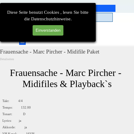
Direkt zum Seiteninhalt
Diese Seite benutzt Cookies , lesen Sie bitte
die Datenschutzhinweise.
Einverstanden
Suchen
Menü überspringen
Frauensache - Marc Pircher - Midifile Paket
Detailseiten
Frauensache - Marc Pircher - 
Midifiles & Playback`s
Takt: 4/4
Tempo: 132.00
Tonart: D
Lyrics: ja
Akkorde: ja
VH Kanal: 16VH