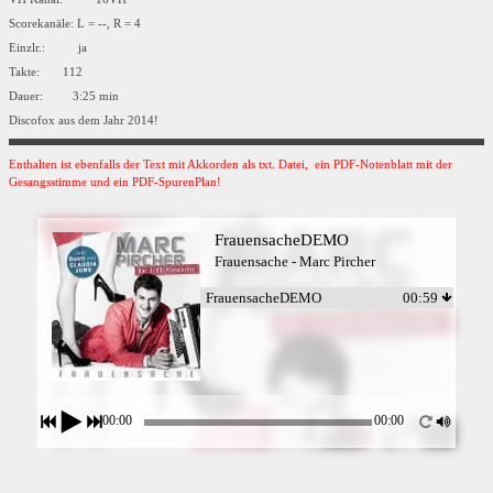
Scorekanäle: L = --, R = 4
Einzlr.: ja
Takte: 112
Dauer: 3:25 min
Discofox aus dem Jahr 2014!
Enthalten ist ebenfalls der Text mit Akkorden als txt. Datei, ein PDF-Notenblatt mit der
Gesangsstimme und ein PDF-SpurenPlan!
FrauensacheDEMO
Frauensache - Marc Pircher
FrauensacheDEMO
00:59
00:00
00:00