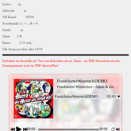
Lyrics: ja
Akkorde: ja
VH Kanal: 16VH
Scorekanäle: L = --, R = 4
Einzlr.: ja
Takte: 178
Dauer: 2:51 min
Ulk-Song aus dem Jahr 1974!
Enthalten ist ebenfalls der Text mit Akkorden als txt. Datei, ein PDF-Notenblatt mit der
Gesangsstimme und ein PDF-SpurenPlan!
FrankfurterWuerstchDEMO
Frankfurter Würstchen - Adam & die Micky`s
FrankfurterWuerstchDEMO
01:01
00:00
00:00