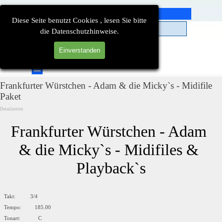
Direkt zum Seiteninhalt
Diese Seite benutzt Cookies , lesen Sie bitte
die Datenschutzhinweise.
Einverstanden
Suchen
Menü überspringen
Frankfurter Würstchen - Adam & die Micky`s - Midifile
Paket
Detailseiten
Frankfurter Würstchen - Adam 
& die Micky`s - Midifiles & 
Playback`s
Takt: 3/4
Tempo: 185.00
Tonart: C