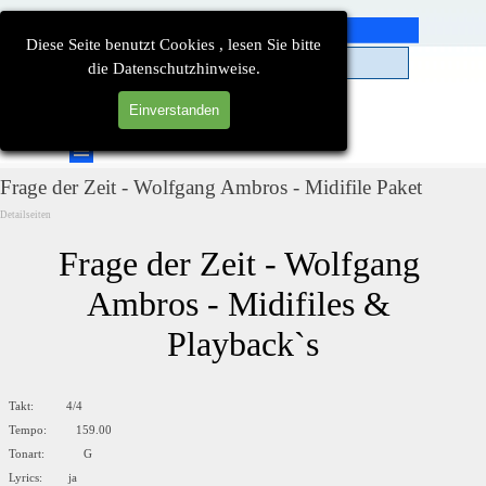
Direkt zum Seiteninhalt
Diese Seite benutzt Cookies , lesen Sie bitte
die Datenschutzhinweise.
Einverstanden
Suchen
Menü überspringen
Frage der Zeit - Wolfgang Ambros - Midifile Paket
Detailseiten
Frage der Zeit - Wolfgang 
Ambros - Midifiles & 
Playback`s
Takt: 4/4
Tempo: 159.00
Tonart: G
Lyrics: ja