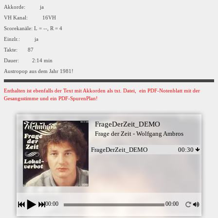
Akkorde: ja
VH Kanal: 16VH
Scorekanäle: L = --, R = 4
Einzlr.: ja
Takte: 87
Dauer: 2:14 min
Austropop aus dem Jahr 1981!
Enthalten ist ebenfalls der Text mit Akkorden als txt. Datei, ein PDF-Notenblatt mit der
Gesangsstimme und ein PDF-SpurenPlan!
FrageDerZeit_DEMO
Frage der Zeit - Wolfgang Ambros
FrageDerZeit_DEMO
00:30
00:00
00:00