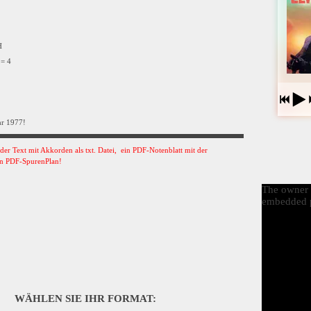
VH
 = 4
hr 1977!
s der Text mit Akkorden als txt. Datei, ein PDF-Notenblatt mit der
n PDF-SpurenPlan!
The owner o
embedded p
WÄHLEN SIE IHR FORMAT: