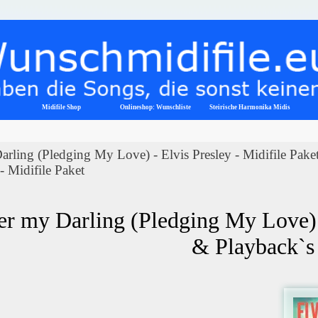
Menü überspringen
Midifile Shop
Onlineshop: Wunschliste
▼
Steirische Harmonika Midis
arling (Pledging My Love) - Elvis Presley - Midifile Pak
- Midifile Paket
r my Darling (Pledging My Love) - 
& Playback`s