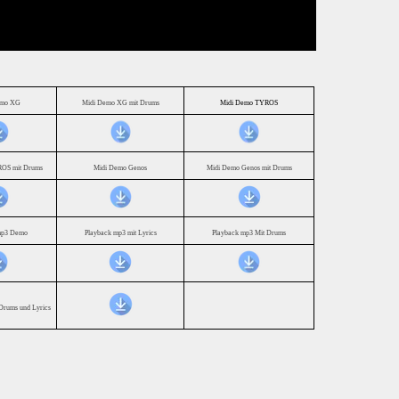
emo XG
Midi Demo XG mit Drums
Midi Demo TYROS
OS mit Drums
Midi Demo Genos
Midi Demo Genos mit Drums
mp3 Demo
Playback mp3 mit Lyrics
Playback mp3 Mit Drums
Drums und Lyrics