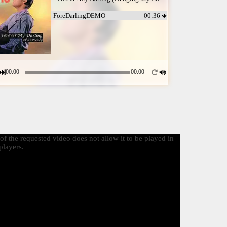
ForeDarlingDEMO
00:36
00:00
00:00
f the requested video does not allow it to be played in
layers.