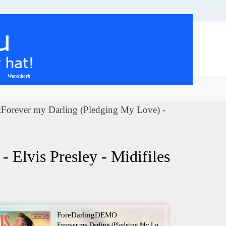
Warenkorb
▼
etForever my Darling (Pledging My Love) -
Elvis Presley - Midifiles 
ForeDarlingDEMO
Forever my Darling (Pledging My Love) - Elvis Presley