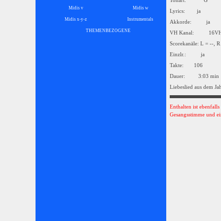
Tonart: G
Midis v
Midis w
Lyrics: ja
Midis x-y-z
Instrumentals
▼
Akkorde: ja
THEMENBEZOGENE
▼
VH Kanal: 16
Scorekanäle: L = --, R
Einzlr.: ja
Takte: 106
Dauer: 3:03 min
Liebeslied aus dem Ja
Enthalten ist ebenfall
Gesangsstimme und ei