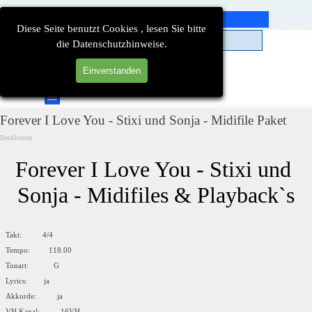
Direkt zum Seiteninhalt
Diese Seite benutzt Cookies , lesen Sie bitte
die Datenschutzhinweise.
Einverstanden
Suchen
Menü überspringen
Forever I Love You - Stixi und Sonja - Midifile Paket
Detailseiten
Forever I Love You - Stixi und 
Sonja - Midifiles & Playback`s
Takt: 4/4
Tempo: 118.00
Tonart: G
Lyrics: ja
Akkorde: ja
VH Kanal: 16VH