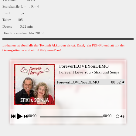
Scorekanäle: L = --, R = 4
Einzlr.: ja
Takte: 105
Dauer: 3:22 min
Discofox aus dem Jahr 2016!
Enthalten ist ebenfalls der Text mit Akkorden als txt. Datei, ein PDF-Notenblatt mit der
Gesangsstimme und ein PDF-SpurenPlan!
ForeverILOVEYouDEMO
Forever I Love You - Stixi und Sonja
ForeverILOVEYouDEMO
00:52
00:00
00:00