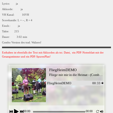
Lyrics: ja
Akkorde: ja
VH Kanal: 16VH
Scorekanäle: L = --, R = 4
Einzlr.: ja
Takte: 215
Dauer: 3:02 min
Combo Version des trad. Walzers!
Enthalten ist ebenfalls der Text mit Akkorden als txt. Datei, ein PDF-Notenblatt mit der
Gesangsstimme und ein PDF-SpurenPlan!
FliegHeimDEMO
Fliege mit mir in die Heimat - (Combo Version)
FliegHeimDEMO
00:33
00:00
00:00