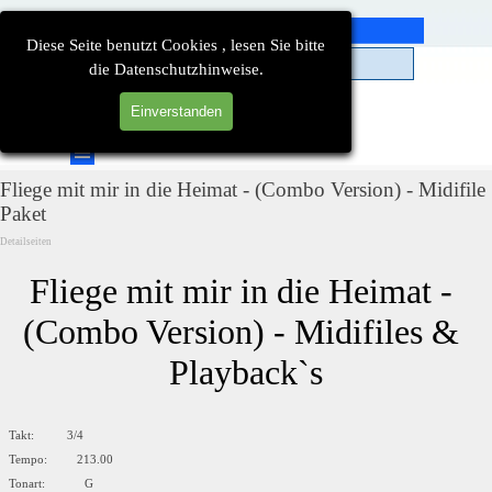
Direkt zum Seiteninhalt
Diese Seite benutzt Cookies , lesen Sie bitte
die Datenschutzhinweise.
Einverstanden
Suchen
Menü überspringen
Fliege mit mir in die Heimat - (Combo Version) - Midifile
Paket
Detailseiten
Fliege mit mir in die Heimat - 
(Combo Version) - Midifiles & 
Playback`s
Takt: 3/4
Tempo: 213.00
Tonart: G