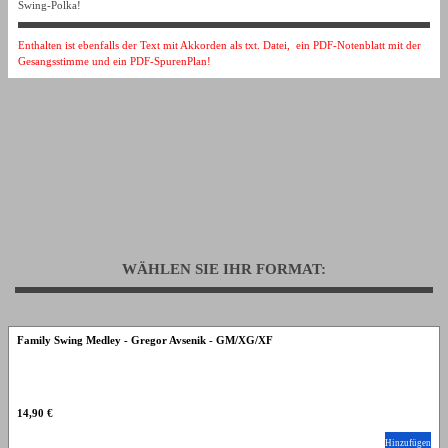
Swing-Polka!
Enthalten ist ebenfalls der Text mit Akkorden als txt. Datei, ein PDF-Notenblatt mit der
Gesangsstimme und ein PDF-SpurenPlan!
WÄHLEN SIE IHR FORMAT:
Family Swing Medley - Gregor Avsenik - GM/XG/XF
14,90 €
Hinzufügen