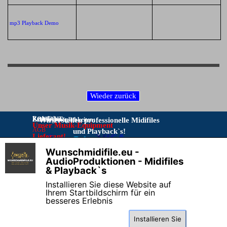
mp3 Playback Demo
Rechtliches:
KONTAKT:
Zahlungsmöglichkeiten:
Wir erstellen professionelle Midifiles
Unser Musik-Equipment
AGB
und Playback`s!
Lieferant!
Bitte Kontakt nur per E-Mail:
IMPRESSUM
Musikproduktionen
Wunschmidifile.eu -
DATENSCHUTZ
info@wunschmidifile.eu
Vorkasse per Überweisung
X
AudioProduktionen - Midifiles
Online–
& Playback`s
Streitschlichtungsplattform
Telefon stört beim Programmieren!
Installieren Sie diese Website auf
Widerrufsrecht & Muster-
Ihrem Startbildschirm für ein
Widerrufsformular
besseres Erlebnis
Installieren Sie