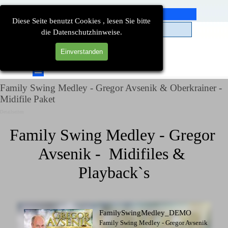
Direkt zum Seiteninhalt
Diese Seite benutzt Cookies , lesen Sie bitte
die Datenschutzhinweise.
Einverstanden
Suchen
Menü überspringen
Family Swing Medley - Gregor Avsenik & Oberkrainer -
Midifile Paket
Detailseiten
Family Swing Medley - Gregor 
Avsenik -  Midifiles & 
Playback`s
FamilySwingMedley_DEMO
Family Swing Medley - Gregor Avsenik