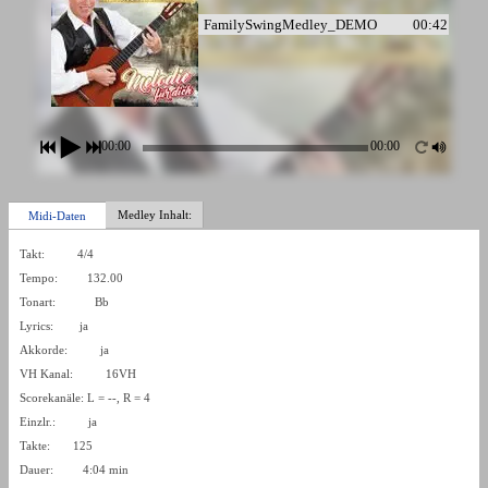
FamilySwingMedley_DEMO
00:42
00:00
00:00
Medley Inhalt:
Midi-Daten
Takt: 4/4
Tempo: 132.00
Tonart: Bb
Lyrics: ja
Akkorde: ja
VH Kanal: 16VH
Scorekanäle: L = --, R = 4
Einzlr.: ja
Takte: 125
Dauer: 4:04 min